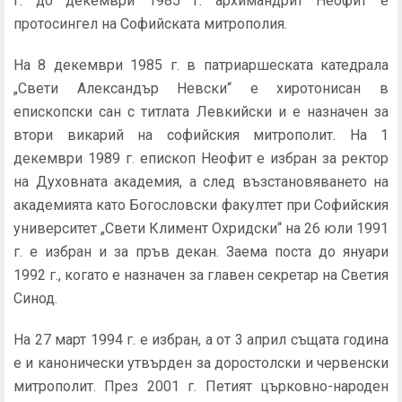
г. до декември 1985 г. архимандрит Неофит е
протосингел на Софийската митрополия.
На 8 декември 1985 г. в патриаршеската катедрала
„Свети Александър Невски“ е хиротонисан в
епископски сан с титлата Левкийски и е назначен за
втори викарий на софийския митрополит. На 1
декември 1989 г. епископ Неофит е избран за ректор
на Духовната академия, а след възстановяването на
академията като Богословски факултет при Софийския
университет „Свети Климент Охридски“ на 26 юли 1991
г. е избран и за пръв декан. Заема поста до януари
1992 г., когато е назначен за главен секретар на Светия
Синод.
На 27 март 1994 г. е избран, а от 3 април същата година
е и канонически утвърден за доростолски и червенски
митрополит. През 2001 г. Петият църковно-народен