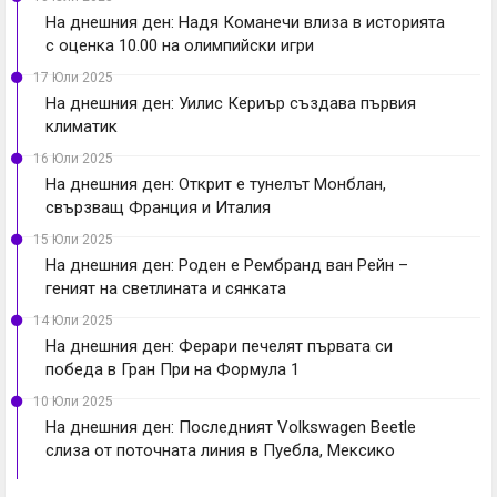
На днешния ден: Надя Команечи влиза в историята
с оценка 10.00 на олимпийски игри
17 Юли 2025
На днешния ден: Уилис Кериър създава първия
климатик
16 Юли 2025
На днешния ден: Открит е тунелът Монблан,
свързващ Франция и Италия
15 Юли 2025
На днешния ден: Роден е Рембранд ван Рейн –
геният на светлината и сянката
14 Юли 2025
На днешния ден: Ферари печелят първата си
победа в Гран При на Формула 1
10 Юли 2025
На днешния ден: Последният Volkswagen Beetle
слиза от поточната линия в Пуебла, Мексико