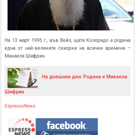
На 13 март 1995 г., във Вейл, щата Колорадо е родена
една от най-великите скиорки на всички времена –
Микаела Шифрин.
На днешния ден: Родена е Микаела
Шифрин
EspressoNews