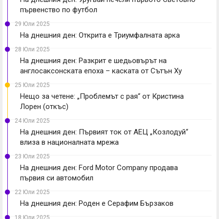
първенство по футбол
29 Юли 2025
На днешния ден: Открита е Триумфалната арка
28 Юли 2025
На днешния ден: Разкрит е шедьовърът на
англосаксонската епоха – каската от Сътън Ху
25 Юли 2025
Нещо за четене: „Проблемът с рая“ от Кристина
Лорен (откъс)
24 Юли 2025
На днешния ден: Първият ток от АЕЦ „Козлодуй“
влиза в националната мрежа
23 Юли 2025
На днешния ден: Ford Motor Company продава
първия си автомобил
22 Юли 2025
На днешния ден: Роден е Серафим Бързаков
18 Юли 2025