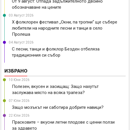
От 9 август: Отпада задължителното двойно
обозначаване на цените
03 Август 2026
X фолклорен фестивал „Окни, па тропни“ ще събере
любители на народните песни и танци в село
Пролеша
04 Август 2026
С песни, танци и фолклор Безден отбеляза
традиционния си събор
ИЗБРАНО
10 Юни 2026
Полезен, вкусен и засищащ: Защо нахутът
заслужава място на всяка трапеза?
07 Юли 2026
Защо мозъкът ни саботира добрите навици?
22 Юли 2026
Прасковите – вкусни летни плодове с ценни ползи
за здравето