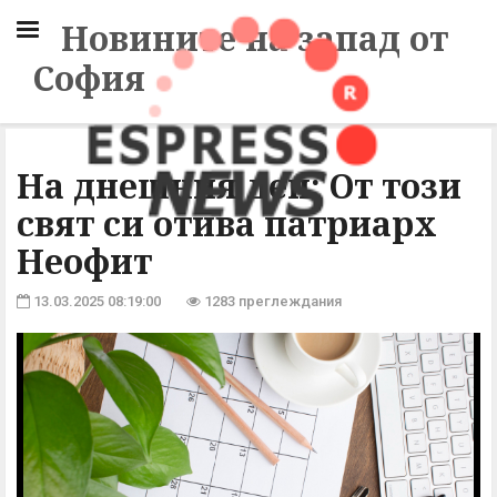
Новините на запад от
София
На днешния ден: От този
свят си отива патриарх
Неофит
13.03.2025 08:19:00
1283 преглеждания