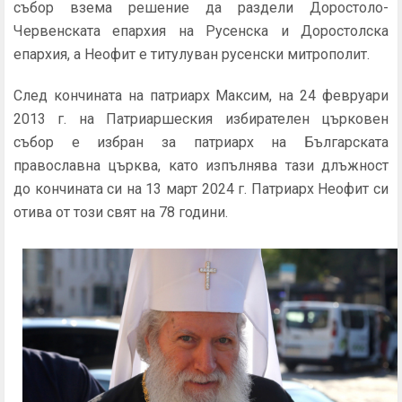
събор взема решение да раздели Доростоло-
Червенската епархия на Русенска и Доростолска
епархия, а Неофит е титулуван русенски митрополит.
След кончината на патриарх Максим, на 24 февруари
2013 г. на Патриаршеския избирателен църковен
събор е избран за патриарх на Българската
православна църква, като изпълнява тази длъжност
до кончината си на 13 март 2024 г. Патриарх Неофит си
отива от този свят на 78 години.