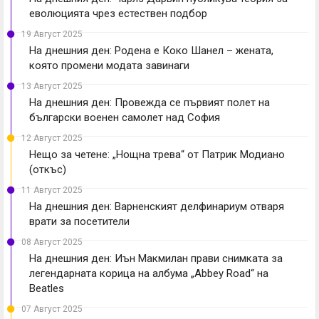
еволюцията чрез естествен подбор
19 Август 2025
На днешния ден: Родена е Коко Шанел – жената,
която промени модата завинаги
13 Август 2025
На днешния ден: Провежда се първият полет на
български военен самолет над София
12 Август 2025
Нещо за четене: „Нощна трева“ от Патрик Модиано
(откъс)
11 Август 2025
На днешния ден: Варненският делфинариум отваря
врати за посетители
08 Август 2025
На днешния ден: Иън Макмилан прави снимката за
легендарната корица на албума „Abbey Road“ на
Beatles
07 Август 2025