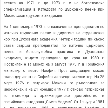
есента на 1971 г. до 1973 г. е на богословска
специализация в Катедрата по църковно пеене при
Московската духовна академия.
На 1 септември 1973 г. е назначен за преподавател по
източно църковно пеене и диригент на студентския
хор при Духовната академия. Четири години по-късно
става старши преподавател по източно църковно
пеене и богослужебна практика в Духовната
академия, където преподава до края на 1980 г.
Постриган е за монах на 3 август 1975 г. в Троянския
манастир с името Неофит. През следващия месец
става диригент на Софийския свещенически хор. На 25
март 1976 г. патриарх Максим го ръкополага за
йеромонах, а на 21 ноември 1977 г. отново патриархът
го въвежда в архимандритско достойнство в
софийската катедрала „Света Неделя“. От 1 януари 1981