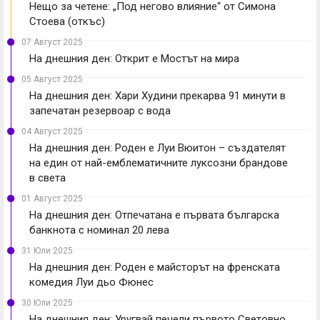
Нещо за четене: „Под негово влияние“ от Симона
Стоева (откъс)
07 Август 2025
На днешния ден: Открит е Мостът на мира
05 Август 2025
На днешния ден: Хари Худини прекарва 91 минути в
запечатан резервоар с вода
04 Август 2025
На днешния ден: Роден е Луи Вюитон – създателят
на един от най-емблематичните луксозни брандове
в света
01 Август 2025
На днешния ден: Отпечатана е първата българска
банкнота с номинал 20 лева
31 Юли 2025
На днешния ден: Роден е майсторът на френската
комедия Луи дьо Фюнес
30 Юли 2025
На днешния ден: Уругвай печели първото Световно