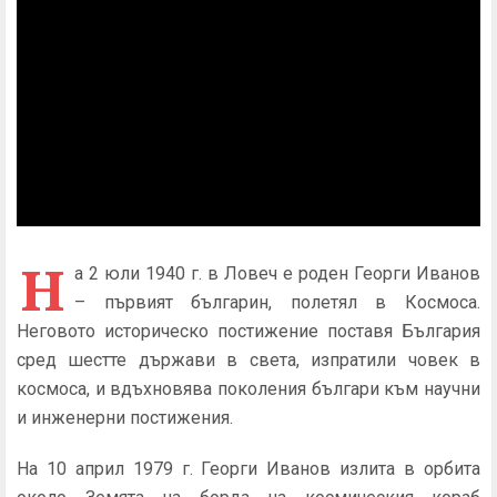
Н
а 2 юли 1940 г. в Ловеч е роден Георги Иванов
– първият българин, полетял в Космоса.
Неговото историческо постижение поставя България
сред шестте държави в света, изпратили човек в
космоса, и вдъхновява поколения българи към научни
и инженерни постижения.
На 10 април 1979 г. Георги Иванов излита в орбита