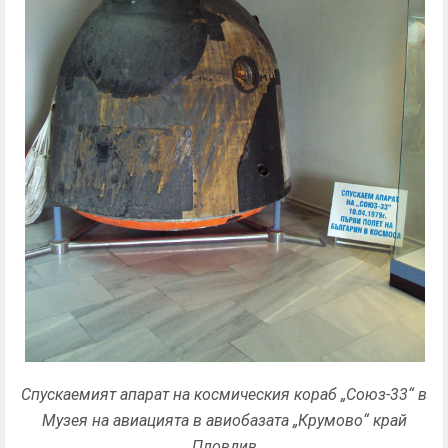
Спускаемият апарат на космическия кораб „Союз-33“ в
Музея на авиацията в авиобазата „Крумово“ край
Пловдив