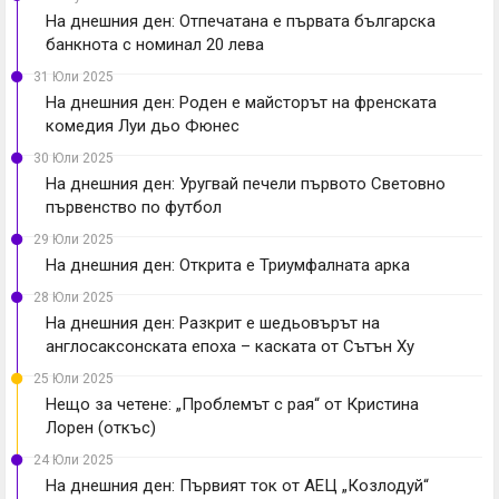
На днешния ден: Отпечатана е първата българска
банкнота с номинал 20 лева
31 Юли 2025
На днешния ден: Роден е майсторът на френската
комедия Луи дьо Фюнес
30 Юли 2025
На днешния ден: Уругвай печели първото Световно
първенство по футбол
29 Юли 2025
На днешния ден: Открита е Триумфалната арка
28 Юли 2025
На днешния ден: Разкрит е шедьовърът на
англосаксонската епоха – каската от Сътън Ху
25 Юли 2025
Нещо за четене: „Проблемът с рая“ от Кристина
Лорен (откъс)
24 Юли 2025
На днешния ден: Първият ток от АЕЦ „Козлодуй“