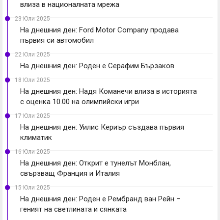
влиза в националната мрежа
23 Юли 2025
На днешния ден: Ford Motor Company продава
първия си автомобил
22 Юли 2025
На днешния ден: Роден е Серафим Бързаков
18 Юли 2025
На днешния ден: Надя Команечи влиза в историята
с оценка 10.00 на олимпийски игри
17 Юли 2025
На днешния ден: Уилис Кериър създава първия
климатик
16 Юли 2025
На днешния ден: Открит е тунелът Монблан,
свързващ Франция и Италия
15 Юли 2025
На днешния ден: Роден е Рембранд ван Рейн –
геният на светлината и сянката