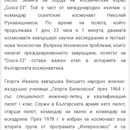
около Земята на борда на космическия кораб
„Союз-33“. Той е част от международен екипаж с
командир съветския космонавт Николай
Рукавишников. По време на полета, който
продължава 1 ден, 23 часа и 1 минута, двамата
космонавти извършват научни изследвания и тестват
нови технологии. Въпреки технически проблеми, които
налагат преждевременното завръщане, полетът на
"Союз-33" остава важен етап в историята на
българската космонавтика.
Георги Иванов завършва Висшето народно военно-
въздушно училище „Георги Бенковски“ през 1964 г.
със специалност инженер-летец и квалификация
пилот I клас. Служи в Българската армия като пилот,
старши пилот, командир на звено и командир на
ескадрила. През 1978 г. е избран за космонавт във
втората група от програмата „Интеркосмос“ и се