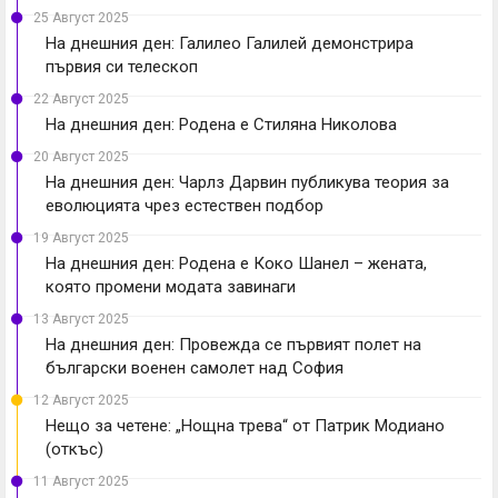
25 Август 2025
На днешния ден: Галилео Галилей демонстрира
първия си телескоп
22 Август 2025
На днешния ден: Родена е Стиляна Николова
20 Август 2025
На днешния ден: Чарлз Дарвин публикува теория за
еволюцията чрез естествен подбор
19 Август 2025
На днешния ден: Родена е Коко Шанел – жената,
която промени модата завинаги
13 Август 2025
На днешния ден: Провежда се първият полет на
български военен самолет над София
12 Август 2025
Нещо за четене: „Нощна трева“ от Патрик Модиано
(откъс)
11 Август 2025