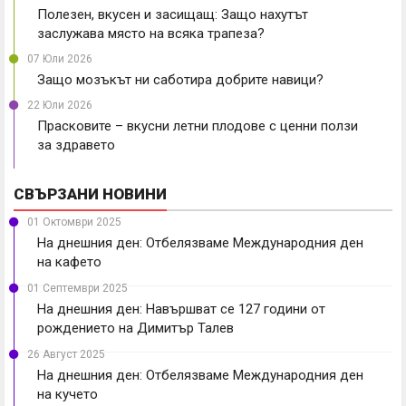
Полезен, вкусен и засищащ: Защо нахутът
заслужава място на всяка трапеза?
07 Юли 2026
Защо мозъкът ни саботира добрите навици?
22 Юли 2026
Прасковите – вкусни летни плодове с ценни ползи
за здравето
СВЪРЗАНИ НОВИНИ
01 Октомври 2025
На днешния ден: Отбелязваме Международния ден
на кафето
01 Септември 2025
На днешния ден: Навършват се 127 години от
рождението на Димитър Талев
26 Август 2025
На днешния ден: Отбелязваме Международния ден
на кучето