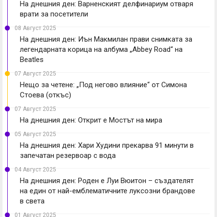
На днешния ден: Варненският делфинариум отваря
врати за посетители
08 Август 2025
На днешния ден: Иън Макмилан прави снимката за
легендарната корица на албума „Abbey Road“ на
Beatles
07 Август 2025
Нещо за четене: „Под негово влияние“ от Симона
Стоева (откъс)
07 Август 2025
На днешния ден: Открит е Мостът на мира
05 Август 2025
На днешния ден: Хари Худини прекарва 91 минути в
запечатан резервоар с вода
04 Август 2025
На днешния ден: Роден е Луи Вюитон – създателят
на един от най-емблематичните луксозни брандове
в света
01 Август 2025