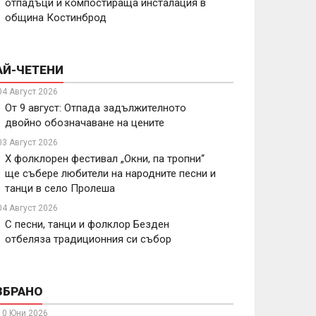
отпадъци и компостираща инсталация в
община Костинброд
АЙ-ЧЕТЕНИ
04 Август 2026
От 9 август: Отпада задължителното
двойно обозначаване на цените
03 Август 2026
X фолклорен фестивал „Окни, па тропни“
ще събере любители на народните песни и
танци в село Пролеша
04 Август 2026
С песни, танци и фолклор Безден
отбеляза традиционния си събор
ЗБРАНО
10 Юни 2026