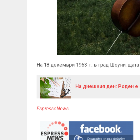
На 18 декември 1963 г., в град Шоуни, щат
На днешния ден: Роден е 
EspressoNews