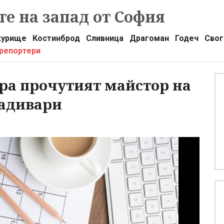
е на запад от София
урище
Костинброд
Сливница
Драгоман
Годеч
Свог
 репортери
ра прочутият майстор на
радивари