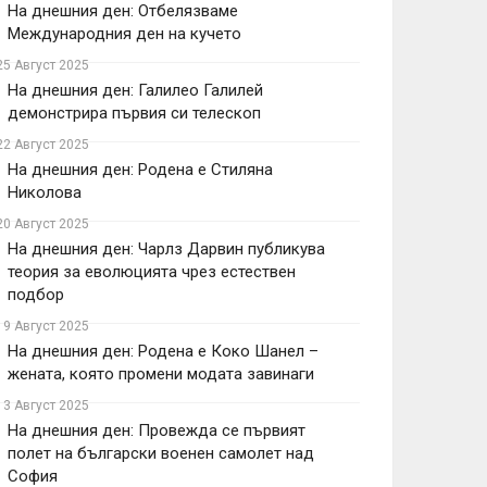
На днешния ден: Отбелязваме
Международния ден на кучето
25 Август 2025
На днешния ден: Галилео Галилей
демонстрира първия си телескоп
22 Август 2025
На днешния ден: Родена е Стиляна
Николова
20 Август 2025
На днешния ден: Чарлз Дарвин публикува
теория за еволюцията чрез естествен
подбор
19 Август 2025
На днешния ден: Родена е Коко Шанел –
жената, която промени модата завинаги
13 Август 2025
На днешния ден: Провежда се първият
полет на български военен самолет над
София