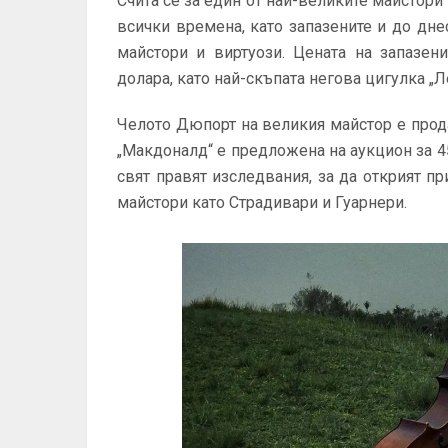
Счита се за един от най-великите майстори
всички времена, като запазените и до дне
майстори и виртуози. Цената на запазен
долара, като най-скъпата негова цигулка „Л
Челото Дюпорт на великия майстор е продад
„Макдоналд“ е предложена на аукцион за 45
свят правят изследвания, за да открият пр
майстори като Страдивари и Гуарнери.