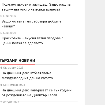
Полезен, вкусен и засищащ: Защо нахутът
заслужава място на всяка трапеза?
07 Юли 2026
Защо мозъкът ни саботира добрите
навици?
22 Юли 2026
Прасковите – вкусни летни плодове с
ценни ползи за здравето
ВЪРЗАНИ НОВИНИ
01 Октомври 2025
На днешния ден: Отбелязваме
Международния ден на кафето
01 Септември 2025
На днешния ден: Навършват се 127 години
от рождението на Димитър Талев
26 Август 2025