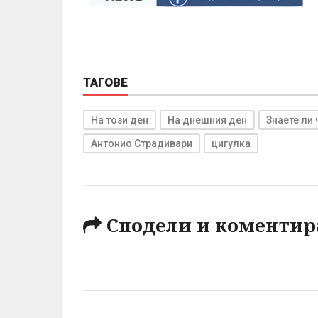
ТАГОВЕ
На този ден
На днешния ден
Знаете ли 
Антонио Страдивари
цигулка
Сподели и коментир