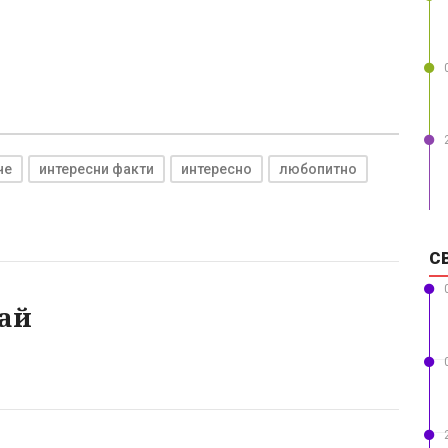
че
интересни факти
интересно
любопитно
С
ай