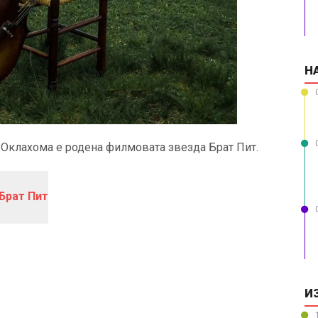
Н
а Оклахома е родена филмовата звезда Брат Пит.
Брат Пит
И