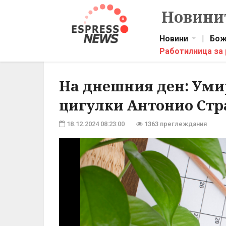
Новинит
Новини
|
Бож
Работилница за
На днешния ден: Уми
цигулки Антонио Ст
18.12.2024 08:23:00
1363 преглеждания