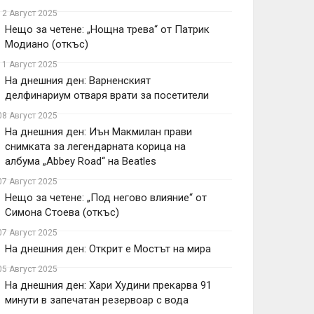
12 Август 2025
Нещо за четене: „Нощна трева“ от Патрик
Модиано (откъс)
11 Август 2025
На днешния ден: Варненският
делфинариум отваря врати за посетители
08 Август 2025
На днешния ден: Иън Макмилан прави
снимката за легендарната корица на
албума „Abbey Road“ на Beatles
07 Август 2025
Нещо за четене: „Под негово влияние“ от
Симона Стоева (откъс)
07 Август 2025
На днешния ден: Открит е Мостът на мира
05 Август 2025
На днешния ден: Хари Худини прекарва 91
минути в запечатан резервоар с вода