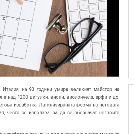
 Италия, на 93 години умира великият майстор на
 е над 1200 цигулки, виоли, виолончела, арфи и др.
егова изработка. Латинизираната форма на неговата
rad, често се използва, за да се обозначат неговите