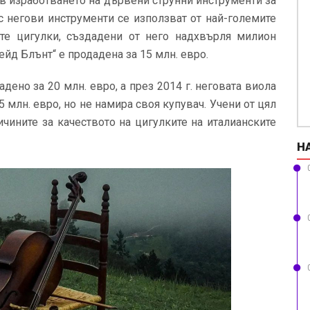
 в изработването на дървени струнни инструменти за
с негови инструменти се използват от най-големите
ите цигулки, създадени от него надхвърля милион
ейд Блънт“ е продадена за 15 млн. евро.
ено за 20 млн. евро, а през 2014 г. неговата виола
 млн. евро, но не намира своя купувач. Учени от цял
ичините за качеството на цигулките на италианските
Н