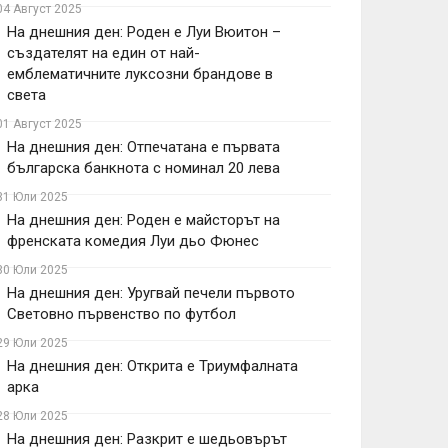
04 Август 2025
На днешния ден: Роден е Луи Вюитон –
създателят на един от най-
емблематичните луксозни брандове в
света
01 Август 2025
На днешния ден: Отпечатана е първата
българска банкнота с номинал 20 лева
31 Юли 2025
На днешния ден: Роден е майсторът на
френската комедия Луи дьо Фюнес
30 Юли 2025
На днешния ден: Уругвай печели първото
Световно първенство по футбол
29 Юли 2025
На днешния ден: Открита е Триумфалната
арка
28 Юли 2025
На днешния ден: Разкрит е шедьовърът