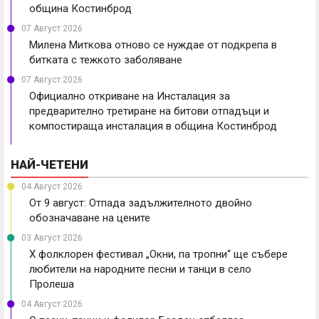
община Костинброд
07 Август 2026
Милена Миткова отново се нуждае от подкрепа в
битката с тежкото заболяване
07 Август 2026
Официално откриване на Инсталация за
предварително третиране на битови отпадъци и
компостираща инсталация в община Костинброд
НАЙ-ЧЕТЕНИ
04 Август 2026
От 9 август: Отпада задължителното двойно
обозначаване на цените
03 Август 2026
X фолклорен фестивал „Окни, па тропни“ ще събере
любители на народните песни и танци в село
Пролеша
04 Август 2026