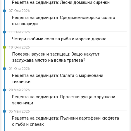
Рецепта на седмицата: Лесни домашни сиренки
07 Юли 2026
Рецепта на седмицата: Средиземноморска салата
със скариди
11 Юни 2026
Четири любими соса за риба и морски дарове
10 Юни 2026
Полезен, вкусен и засищащ: Защо нахутът
заслужава място на всяка трапеза?
01 Юни 2026
Рецепта на седмицата: Салата с мариновани
тиквички
20 Май 2026
Рецепта на седмицата: Пролетни рулца с хрупкави
зеленчуци
05 Май 2026
Рецепта на седмицата: Пълнени картофени кюфтета
с гъби и спанак