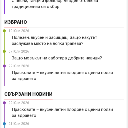
С песни, танци и фолклор Безден отбеляза
традиционния си събор
ИЗБРАНО
10 Юни 2026
Полезен, вкусен и засищащ: Защо нахутът
заслужава място на всяка трапеза?
07 Юли 2026
Защо мозъкът ни саботира добрите навици?
22 Юли 2026
Прасковите – вкусни летни плодове с ценни ползи
за здравето
СВЪРЗАНИ НОВИНИ
22 Юли 2026
Прасковите – вкусни летни плодове с ценни ползи
за здравето
21 Юли 2026