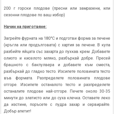
200 г горски плодове (пресни или замразени, или
сезонни плодове по ваш избор)
Начин на приготвяне:
Загрейте фурната на 180°C и подготви форма за печене
(кръгла или продълговата) с хартия за печене. В купа
разбийте яйцата със захарта до пухкав крем. Добавете
олиото и киселото мляко, разбъркай добре. Пресей
брашното с бакпулвера и добавете към сместа,
разбъркай до гладко тесто. Изсипете половината тесто
във формата. Разпределете половината плодове
отгоре. Изсипете останалото тесто и разпределете
останалите плодове най-отгоре. Печете около 30-35
минути до златисто или до суха клечка. Оставете леко
да изстине, поръсете с пудра захар и сервирайте.
Добър апетит!