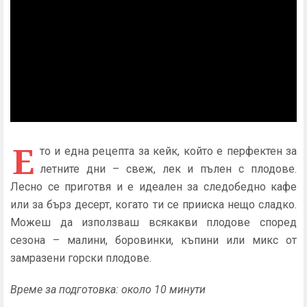
Е
то и една рецепта за кейк, който е перфектен за
летните дни – свеж, лек и пълен с плодове.
Лесно се приготвя и е идеален за следобедно кафе
или за бърз десерт, когато ти се прииска нещо сладко.
Можеш да използваш всякакви плодове според
сезона – малини, боровинки, къпини или микс от
замразени горски плодове.
Време за подготовка: около 10 минути