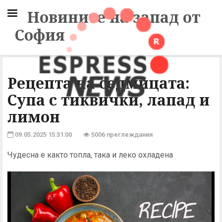
Новините на запад от
София
Рецепта на седмицата:
Супа с тиквички, лапад и
лимон
09.05.2025 15:31:00
5006 преглеждания
Чудесна е както топла, така и леко охладена