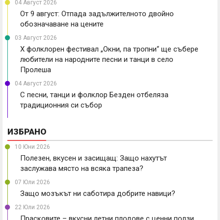
04 Август 2026
От 9 август: Отпада задължителното двойно
обозначаване на цените
03 Август 2026
X фолклорен фестивал „Окни, па тропни“ ще събере
любители на народните песни и танци в село
Пролеша
04 Август 2026
С песни, танци и фолклор Безден отбеляза
традиционния си събор
ИЗБРАНО
10 Юни 2026
Полезен, вкусен и засищащ: Защо нахутът
заслужава място на всяка трапеза?
07 Юли 2026
Защо мозъкът ни саботира добрите навици?
22 Юли 2026
Прасковите – вкусни летни плодове с ценни ползи