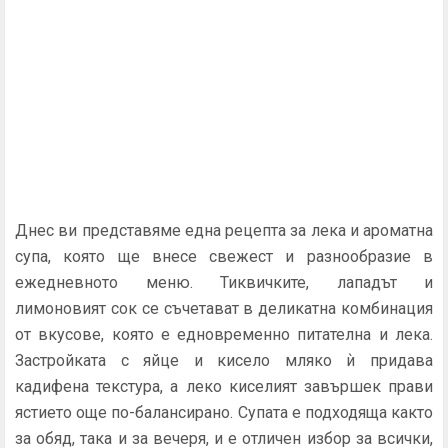
Днес ви представяме една рецепта за лека и ароматна
супа, която ще внесе свежест и разнообразие в
ежедневното меню. Тиквичките, лападът и
лимоновият сок се съчетават в деликатна комбинация
от вкусове, която е едновременно питателна и лека.
Застройката с яйце и кисело мляко ѝ придава
кадифена текстура, а леко киселият завършек прави
ястието още по-балансирано. Супата е подходяща както
за обяд, така и за вечеря, и е отличен избор за всички,