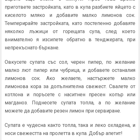
пригответе застройката, като в купа разбиете яйцето с
киселото мляко и добавите малко лимонов сок.
Темперирайте застройката, като постепенно добавяте
няколко лъжици от горещата супа, след което
внимателно я изсипете обратно в тенджерата, при
непрекъснато бъркане.
Овкусете супата със сол, черен пипер, по желание
малко лют пипер или чубрица, и добавете останалия
лимонов сок. Ако желаете, настържете малко
лимонова кора за допълнителна свежест. Свалете от
котлона и поръсете с наситнен пресен копър или
магданоз. Поднесете супата топла, а по желание
можете да добавите резен лимон при сервиране.
Супата е чудесна както топла, така и леко охладена, и
носи свежестта на пролетта в купа. Добър апетит!