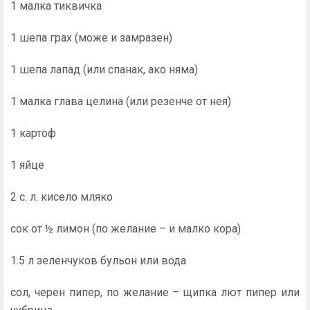
1 малка тиквичка
1 шепа грах (може и замразен)
1 шепа лапад (или спанак, ако няма)
1 малка глава целина (или резенче от нея)
1 картоф
1 яйце
2 с. л. кисело мляко
сок от ½ лимон (по желание – и малко кора)
1.5 л зеленчуков бульон или вода
сол, черен пипер, по желание – щипка лют пипер или