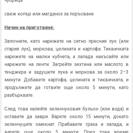
чубрица
свеж копър или магданоз за поръсване
Начин на приготвяне:
Започнете, като нарежете на ситно пресния лук (или
стария лук), моркова, целината и картофа. Тиквичката
нарежете на малки кубчета, а лапада накъсайте или
нарежете на ленти. Загрейте зехтина или маслото в
тенджера и задушете лука и моркова за около 2–3
минути. Добавете картофа, целината и тиквичката, и
продължете да готвите още около 5 минути, като
разбърквате.
След това налейте зеленчуковия бульон (или вода) и
оставете да заври. Варете около 15 минути, докато
зеленчуците омекнат. Прибавете граха и лапада, и
варете още около 5 минути. През това време