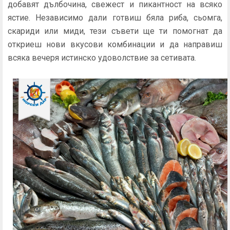
добавят дълбочина, свежест и пикантност на всяко
ястие. Независимо дали готвиш бяла риба, сьомга,
скариди или миди, тези съвети ще ти помогнат да
откриеш нови вкусови комбинации и да направиш
всяка вечеря истинско удоволствие за сетивата.