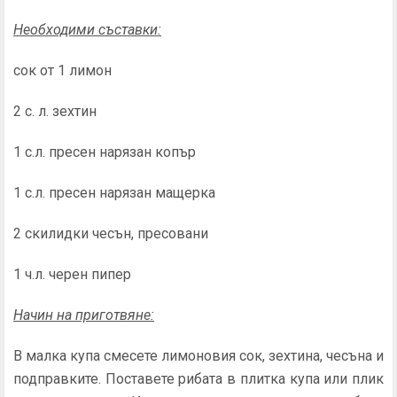
Необходими съставки:
сок от 1 лимон
2 с. л. зехтин
1 с.л. пресен нарязан копър
1 с.л. пресен нарязан мащерка
2 скилидки чесън, пресовани
1 ч.л. черен пипер
Начин на приготвяне:
В малка купа смесете лимоновия сок, зехтина, чесъна и
подправките. Поставете рибата в плитка купа или плик