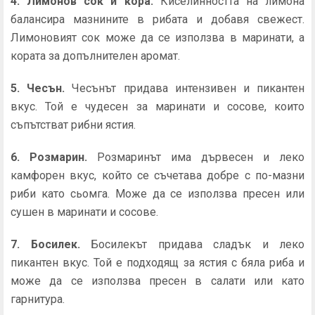
4. Лимонов сок и кора.
Киселинността на лимона
балансира мазнините в рибата и добавя свежест.
Лимоновият сок може да се използва в маринати, а
кората за допълнителен аромат.
5. Чесън.
Чесънът придава интензивен и пикантен
вкус. Той е чудесен за маринати и сосове, които
съпътстват рибни ястия.
6. Розмарин.
Розмаринът има дървесен и леко
камфорен вкус, който се съчетава добре с по-мазни
риби като сьомга. Може да се използва пресен или
сушен в маринати и сосове.
7. Босилек.
Босилекът придава сладък и леко
пикантен вкус. Той е подходящ за ястия с бяла риба и
може да се използва пресен в салати или като
гарнитура.