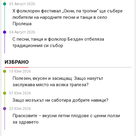
03 Август 2026
X фолклорен фестивал „Окни, па тропни“ ще събере
любители на народните песни и танци в село
Пролеша
04 Август 2026
С песни, танци и фолклор Безден отбеляза
традиционния си събор
ИЗБРАНО
10 Юни 2026
Полезен, вкусен и засищащ: Защо нахутът
заслужава място на всяка трапеза?
07 Юли 2026
Защо мозъкът ни саботира добрите навици?
22 Юли 2026
Прасковите – вкусни летни плодове с ценни ползи
за здравето