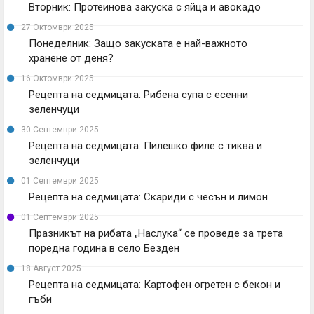
Вторник: Протеинова закуска с яйца и авокадо
27 Октомври 2025
Понеделник: Защо закуската е най-важното
хранене от деня?
16 Октомври 2025
Рецепта на седмицата: Рибена супа с есенни
зеленчуци
30 Септември 2025
Рецепта на седмицата: Пилешко филе с тиква и
зеленчуци
01 Септември 2025
Рецепта на седмицата: Скариди с чесън и лимон
01 Септември 2025
Празникът на рибата „Наслука“ се проведе за трета
поредна година в село Безден
18 Август 2025
Рецепта на седмицата: Картофен огретен с бекон и
гъби