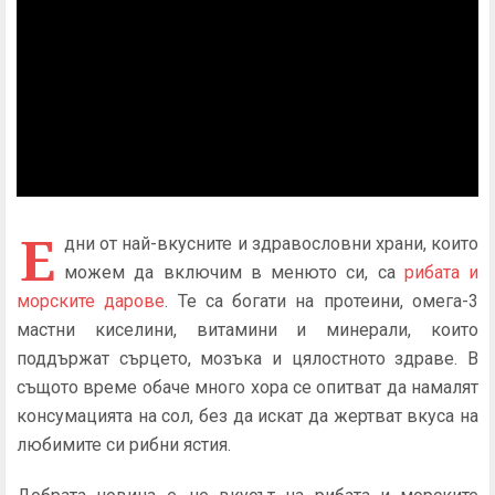
Е
дни от най-вкусните и здравословни храни, които
можем да включим в менюто си, са
рибата и
морските дарове
. Те са богати на протеини, омега-3
мастни киселини, витамини и минерали, които
поддържат сърцето, мозъка и цялостното здраве. В
същото време обаче много хора се опитват да намалят
консумацията на сол, без да искат да жертват вкуса на
любимите си рибни ястия.