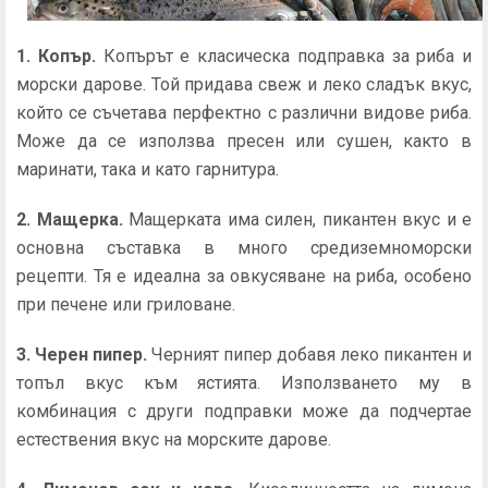
1. Копър
.
Копърът е класическа подправка за риба и
морски дарове. Той придава свеж и леко сладък вкус,
който се съчетава перфектно с различни видове риба.
Може да се използва пресен или сушен, както в
маринати, така и като гарнитура.
2. Мащерка.
Мащерката има силен, пикантен вкус и е
основна съставка в много средиземноморски
рецепти. Тя е идеална за овкусяване на риба, особено
при печене или гриловане.
3. Черен пипер.
Черният пипер добавя леко пикантен и
топъл вкус към ястията. Използването му в
комбинация с други подправки може да подчертае
естествения вкус на морските дарове.