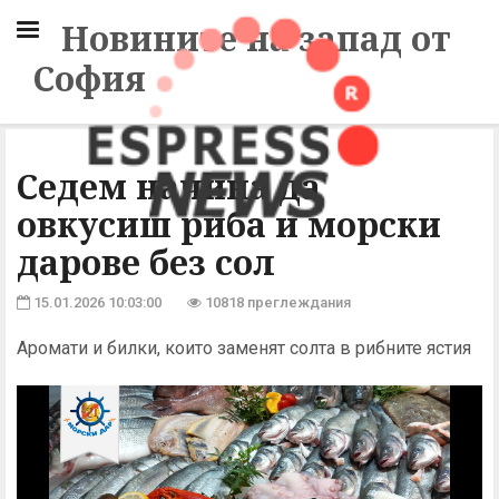
Новините на запад от
София
Седем начина да
овкусиш риба и морски
дарове без сол
15.01.2026 10:03:00
10818 преглеждания
Аромати и билки, които заменят солта в рибните ястия