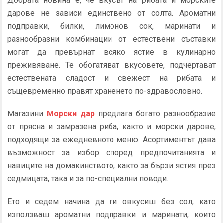
Добрата новина е, че вкусът на рибата и морските
дарове не зависи единствено от солта. Ароматни
подправки, билки, лимонов сок, маринати и
разнообразни комбинации от естествени съставки
могат да превърнат всяко ястие в кулинарно
преживяване. Те обогатяват вкусовете, подчертават
естествената сладост и свежест на рибата и
същевременно правят храненето по-здравословно.
Магазини
Морски дар
предлага богато разнообразие
от прясна и замразена риба, както и морски дарове,
подходящи за ежедневното меню. Асортиментът дава
възможност за избор според предпочитанията и
навиците на домакинството, както за бързи ястия през
седмицата, така и за по-специални поводи.
Ето и седем начина да ги овкусиш без сол, като
използваш ароматни подправки и маринати, които