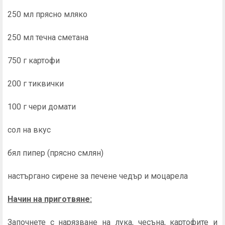
250 мл прясно мляко
250 мл течна сметана
750 г картофи
200 г тиквички
100 г чери домати
сол на вкус
бял пипер (прясно смлян)
настъргано сирене за печене чедър и моцарела
Начин на приготвяне:
Започнете с нарязване на лука, чесъна, картофите и