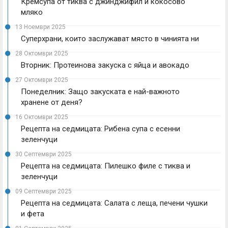
Кремсупа от тиква с джинджифил и кокосово
мляко
13 Ноември 2025
Суперхрани, които заслужават място в чинията ни
28 Октомври 2025
Вторник: Протеинова закуска с яйца и авокадо
27 Октомври 2025
Понеделник: Защо закуската е най-важното
хранене от деня?
16 Октомври 2025
Рецепта на седмицата: Рибена супа с есенни
зеленчуци
30 Септември 2025
Рецепта на седмицата: Пилешко филе с тиква и
зеленчуци
09 Септември 2025
Рецепта на седмицата: Салата с леща, печени чушки
и фета