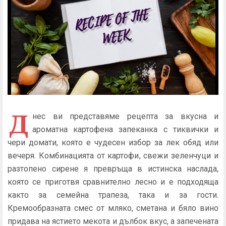
Д
нес ви представяме рецепта за вкусна и
ароматна картофена запеканка с тиквички и
чери домати, която е чудесен избор за лек обяд или
вечеря. Комбинацията от картофи, свежи зеленчуци и
разтопено сирене я превръща в истинска наслада,
която се приготвя сравнително лесно и е подходяща
както за семейна трапеза, така и за гости.
Кремообразната смес от мляко, сметана и бяло вино
придава на ястието мекота и дълбок вкус, а запечената