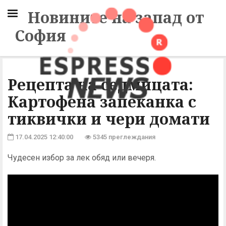
Новините на запад от
София
Рецепта на седмицата:
Картофена запеканка с
тиквички и чери домати
17.04.2025 12:40:00
5345 преглеждания
Чудесен избор за лек обяд или вечеря.