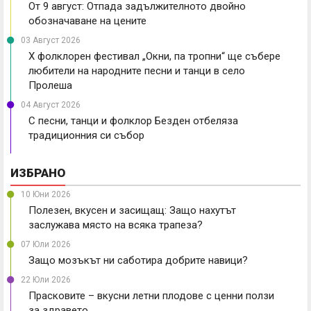
От 9 август: Отпада задължителното двойно
обозначаване на цените
03 Август 2026
X фолклорен фестивал „Окни, па тропни“ ще събере
любители на народните песни и танци в село
Пролеша
04 Август 2026
С песни, танци и фолклор Безден отбеляза
традиционния си събор
ИЗБРАНО
10 Юни 2026
Полезен, вкусен и засищащ: Защо нахутът
заслужава място на всяка трапеза?
07 Юли 2026
Защо мозъкът ни саботира добрите навици?
22 Юли 2026
Прасковите – вкусни летни плодове с ценни ползи
за здравето