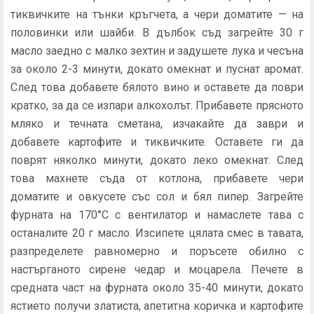
тиквичките на тънки кръгчета, а чери доматите — на
половинки или шайби. В дълбок съд загрейте 30 г
масло заедно с малко зехтин и задушете лука и чесъна
за около 2-3 минути, докато омекнат и пуснат аромат.
След това добавете бялото вино и оставете да поври
кратко, за да се изпари алкохолът. Прибавете прясното
мляко и течната сметана, изчакайте да заври и
добавете картофите и тиквичките. Оставете ги да
поврят няколко минути, докато леко омекнат. След
това махнете съда от котлона, прибавете чери
доматите и овкусете със сол и бял пипер. Загрейте
фурната на 170°C с вентилатор и намаслете тава с
останалите 20 г масло. Изсипете цялата смес в тавата,
разпределете равномерно и поръсете обилно с
настърганото сирене чедар и моцарела. Печете в
средната част на фурната около 35-40 минути, докато
ястието получи златиста, апетитна коричка и картофите