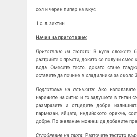
сол и черен пипер на вкус
1 с. л. зехтин
Начин на приготвяне:
Приготвяне на тестото:
В купа сложете б
разтрийте с пръсти, докато се получи смес к
вода. Омесете тесто, докато стане глад
оставете да почине в хладилника за около 
Подготовка на плънката:
Ако използвате 
нарежете на ситно и го задушете в тиган съ
размразете и отцедете добре излишната
пармезан, яйцата, индийското орехче, со
добре. По желание можеш да добавите прес
Сглобяване на тарта:
Разточете тестото въ