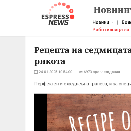
Новинит
Новини
|
Бож
Работилница за
Рецепта на седмицата
рикота
24.01.2025 10:54:00
6973 преглеждания
Перфектен и ежедневна трапеза, и за спец