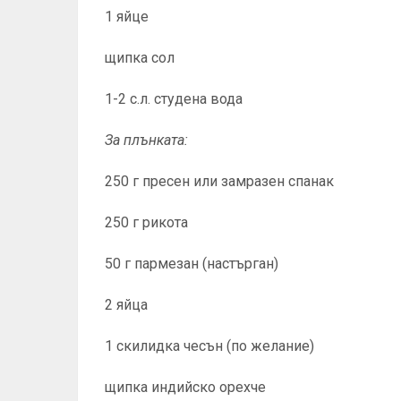
1 яйце
щипка сол
1-2 с.л. студена вода
За плънката:
250 г пресен или замразен спанак
250 г рикота
50 г пармезан (настърган)
2 яйца
1 скилидка чесън (по желание)
щипка индийско орехче