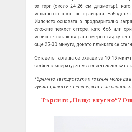
за тарт (около 24-26 см диаметър), кат
излишното тесто по краищата. Набодете 
Изпечете основата в предварително загр
сложите тежест отгоре, като боб или ори
изсипете плънката равномерно върху тесто
още 25-30 минути, докато плънката се стегн
Оставете тарта да се охлади за 10-15 минут
стайна температура със свежа салата като г
*Времето за подготовка и готвене може да в
кухнята, както и от спецификата на вашите е
Търсите „Нещо вкусно“? О