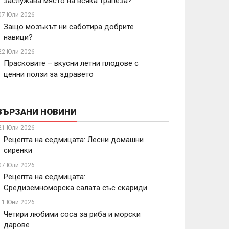
заслужава място на всяка трапеза?
07 Юли 2026
Защо мозъкът ни саботира добрите
навици?
22 Юли 2026
Прасковите – вкусни летни плодове с
ценни ползи за здравето
ВЪРЗАНИ НОВИНИ
21 Юли 2026
Рецепта на седмицата: Лесни домашни
сиренки
07 Юли 2026
Рецепта на седмицата:
Средиземноморска салата със скариди
11 Юни 2026
Четири любими соса за риба и морски
дарове