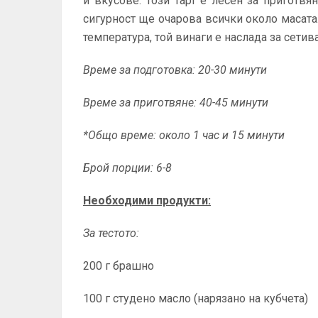
и вкусове. Този тарт е лесен за приготвян
сигурност ще очарова всички около масата
температура, той винаги е наслада за сетива
Време за подготовка: 20-30 минути
Време за приготвяне: 40-45 минути
*Общо време: около 1 час и 15 минути
Брой порции: 6-8
Необходими продукти:
За тестото:
200 г брашно
100 г студено масло (нарязано на кубчета)