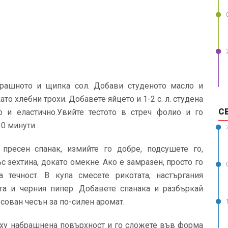
рашното и щипка сол. Добави студеното масло и
ато хлебни трохи. Добавете яйцето и 1-2 с. л. студена
С
ко и еластично.Увийте тестото в стреч фолио и го
30 минути.
пресен спанак, измийте го добре, подсушете го,
с зехтина, докато омекне. Ако е замразен, просто го
 течност. В купа смесете рикотата, настъргания
лта и черния пипер. Добавете спанака и разбъркай
ован чесън за по-силен аромат.
рху набрашнена повърхност и го сложете във форма