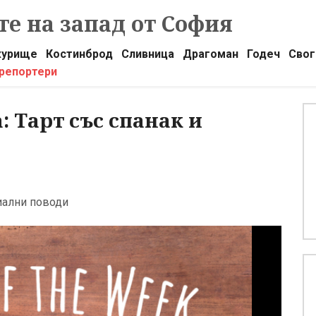
е на запад от София
урище
Костинброд
Сливница
Драгоман
Годеч
Свог
 репортери
: Тарт със спанак и
иални поводи