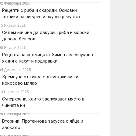
02 Февруари 2026
Рецепти с риба и скариди: Основни
техники за сигурен и вкусен резултат
15 Януари 2026
Седем начина да овкусиш риба и морски
дарове без сол
05 Януари 2026
Рецепта на седмицата: Зимна зеленчукова
яхния с нахут и подправки
04 Декември 2025
Кремсупа от тиква с джинджифил и
кокосово мляко
13 Ноември 2025
Суперхрани, които заслужават място в
чинията ни
28 Октомври 2025
Вторник: Протеинова закуска с яйца и
авокадо