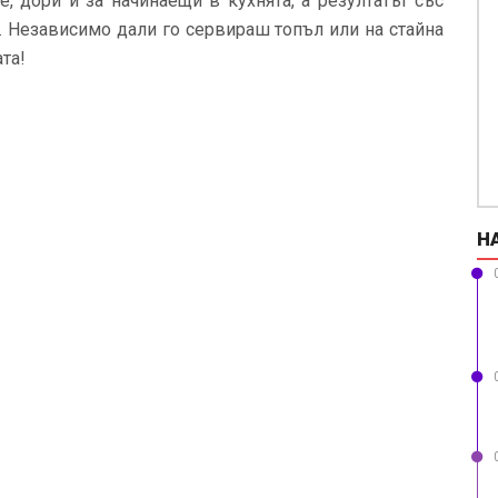
е, дори и за начинаещи в кухнята, а резултатът със
. Независимо дали го сервираш топъл или на стайна
та!
Н