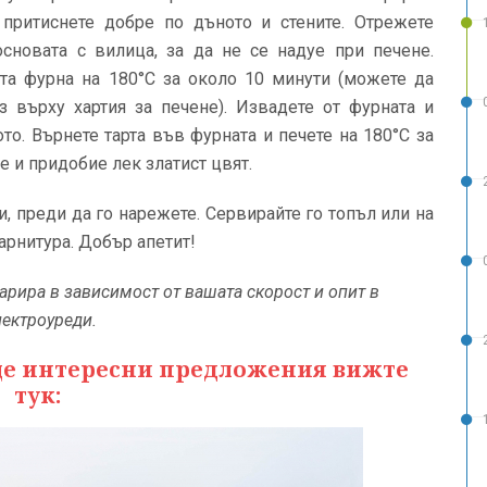
о притиснете добре по дъното и стените. Отрежете
основата с вилица, за да не се надуе при печене.
ята фурна на 180°C за около 10 минути (можете да
з върху хартия за печене). Извадете от фурната и
то. Върнете тарта във фурната и печете на 180°C за
е и придобие лек златист цвят.
и, преди да го нарежете. Сервирайте го топъл или на
арнитура. Добър апетит!
арира в зависимост от вашата скорост и опит в
лектроуреди.
ще интересни предложения вижте
тук: