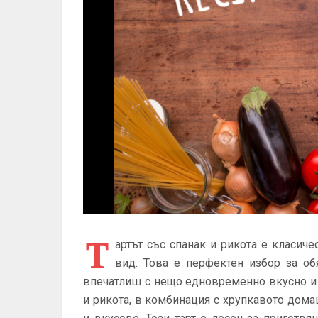
Т
артът със спанак и рикота е класиче
вид. Това е перфектен избор за об
впечатлиш с нещо едновременно вкусно и 
и рикота, в комбинация с хрупкавото дома