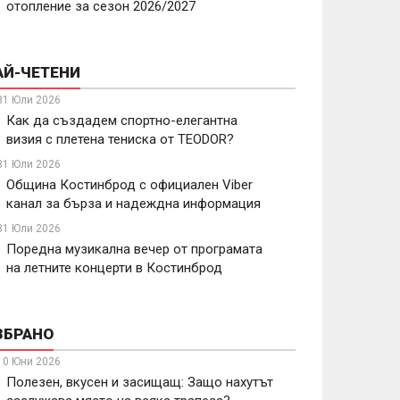
отопление за сезон 2026/2027
АЙ-ЧЕТЕНИ
31 Юли 2026
Как да създадем спортно-елегантна
визия с плетена тениска от TEODOR?
31 Юли 2026
Община Костинброд с официален Viber
канал за бърза и надеждна информация
31 Юли 2026
Поредна музикална вечер от програмата
на летните концерти в Костинброд
ЗБРАНО
10 Юни 2026
Полезен, вкусен и засищащ: Защо нахутът