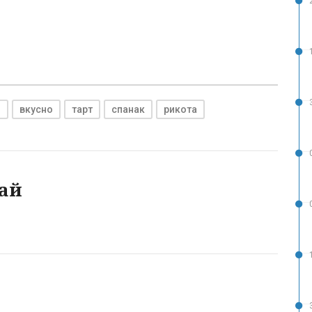
и
вкусно
тарт
спанак
рикота
ай