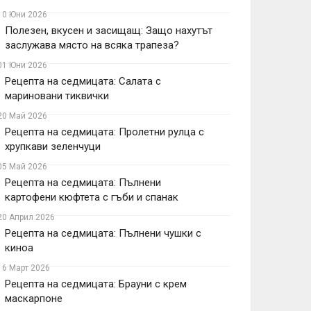
10 Юни 2026
Полезен, вкусен и засищащ: Защо нахутът
заслужава място на всяка трапеза?
01 Юни 2026
Рецепта на седмицата: Салата с
мариновани тиквички
20 Май 2026
Рецепта на седмицата: Пролетни рулца с
хрупкави зеленчуци
05 Май 2026
Рецепта на седмицата: Пълнени
картофени кюфтета с гъби и спанак
20 Април 2026
Рецепта на седмицата: Пълнени чушки с
киноа
16 Март 2026
Рецепта на седмицата: Брауни с крем
маскарпоне