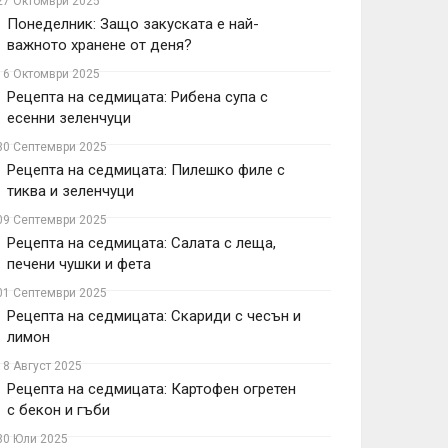
27 Октомври 2025
Понеделник: Защо закуската е най-
важното хранене от деня?
16 Октомври 2025
Рецепта на седмицата: Рибена супа с
есенни зеленчуци
30 Септември 2025
Рецепта на седмицата: Пилешко филе с
тиква и зеленчуци
09 Септември 2025
Рецепта на седмицата: Салата с леща,
печени чушки и фета
01 Септември 2025
Рецепта на седмицата: Скариди с чесън и
лимон
18 Август 2025
Рецепта на седмицата: Картофен огретен
с бекон и гъби
30 Юли 2025