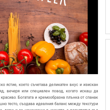
ско ястие, което съчетава деликатен вкус и изискан
яд, вечеря или специален повод, когато искаш да
красиво. Богатата и кремообразна плънка от спанак
шно тесто, създава идеалния баланс между текстури