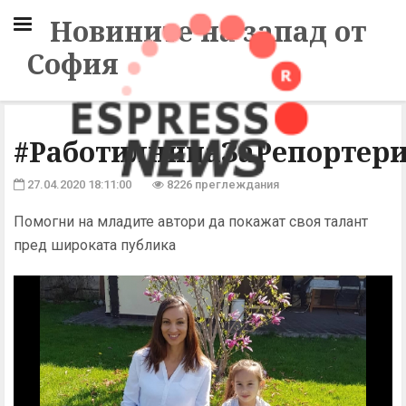
Новините на запад от
София
#РаботилницаЗаРепортери
27.04.2020 18:11:00
8226 преглеждания
Помогни на младите автори да покажат своя талант
пред широката публика