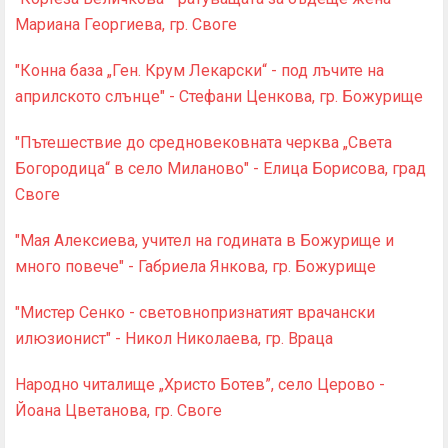
Мариана Георгиева, гр. Своге
"Конна база „Ген. Крум Лекарски“ - под лъчите на
априлското слънце" - Стефани Ценкова, гр. Божурище
"Пътешествие до средновековната черква „Света
Богородица“ в сeло Миланово" - Елица Борисова, град
Своге
"Мая Алексиева, учител на годината в Божурище и
много повече" - Габриела Янкова, гр. Божурище
"Мистер Сенко - световнопризнатият врачански
илюзионист" - Никол Николаева, гр. Враца
Народно читалище „Христо Ботев”, село Церово -
Йоана Цветанова, гр. Своге