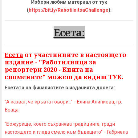
Избери любим материал от тук
(
https://bit.ly/RabotilnitsaChallenge
):
Есета:
Есета
от участниците в настоящето
издание - "Работилница за
репортери 2020 - Книга на
спомените" можеш да видиш ТУК.
Есетата на финалистите в изданията досега:
"А казват, че кръвта говори..." - Елина Алипиева, гр.
Враца
"Божурище, което съхранява традициите, гради
настоящето и гледа смело към бъдещето" - Габриела