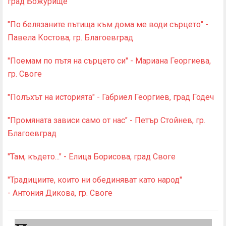
град Божурище
"По белязаните пътища към дома ме води сърцето" -
Павела Костова, гр. Благоевград
"Поемам по пътя на сърцето си" - Мариана Георгиева,
гр. Своге
"Полъхът на историята" - Габриел Георгиев, град Годеч
"Промяната зависи само от нас" - Петър Стойнев, гр.
Благоевград
"Там, където..." - Елица Борисова, град Своге
"Традициите, които ни обединяват като народ"
- Антония Дикова, гр. Своге