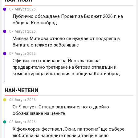
07 Август 2026
Публично обсъждане Проект за Бюджет 2026 г. на
община Костинброд
07 Август 2026
Милена Миткова отново се нуждае от подкрепа в
битката с тежкото заболяване
07 Август 2026
Официално откриване на Инсталация за
предварително третиране на битови отпадъци и
компостираща инсталация в община Костинброд
НАЙ-ЧЕТЕНИ
04 Август 2026
От 9 август: Отпада задължителното двойно
обозначаване на цените
03 Август 2026
X фолклорен фестивал „Окни, па тропни“ ще събере
любители на народните песни и танци в село