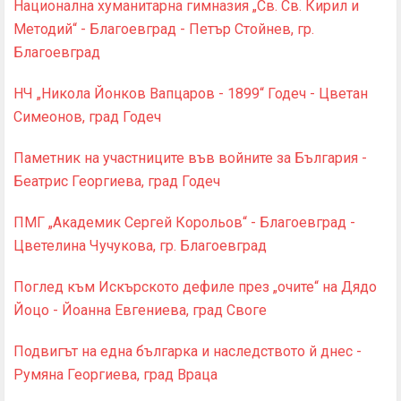
Национална хуманитарна гимназия „Св. Св. Кирил и
Методий“ - Благоевград - Петър Стойнев, гр.
Благоевград
НЧ „Никола Йонков Вапцаров - 1899“ Годеч - Цветан
Симеонов, град Годеч
Паметник на участниците във войните за България -
Беатрис Георгиева, град Годеч
ПМГ „Академик Сергей Корольов“ - Благоевград -
Цветелина Чучукова, гр. Благоевград
Поглед към Искърското дефиле през „очите“ на Дядо
Йоцо - Йоанна Евгениева, град Своге
Подвигът на една българка и наследството й днес -
Румяна Георгиева, град Враца