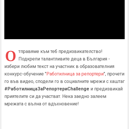
О
тправяме към теб предизвикателство!
Подкрепи талантливите деца в България -
избери любим текст на участник в образователния
конкурс-обучение "
Работилница за репортери
", прочети
го във видео, сподели го в социалните мрежи с хаштаг
#РаботилницаЗаРепортериChallenge
и предизвикай
приятелите си да участват. Нека заедно залеем
мрежата с вълна от вдъхновение!