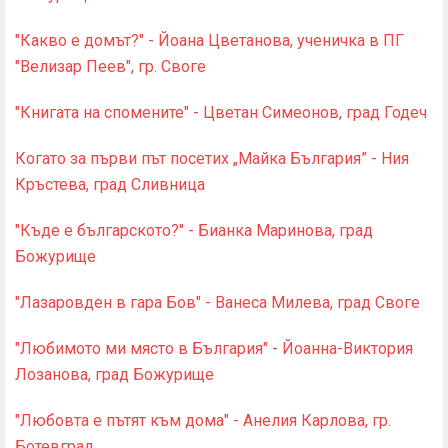
"Какво е домът?" - Йоана Цветанова, ученичка в ПГ
"Велизар Пеев", гр. Своге
"Книгата на спомените" - Цветан Симеонов, град Годеч
Когато за първи път посетих „Майка България” - Ния
Кръстева, град Сливница
"Къде е българското?" - Бианка Маринова, град
Божурище
"Лазаровден в гара Бов" - Ванеса Милева, град Своге
"Любимото ми място в България" - Йоанна-Виктория
Лозанова, град Божурище
"Любовта е пътят към дома" - Анелия Карлова, гр.
Ботевград