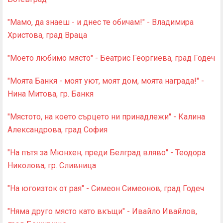
"Мамо, да знаеш - и днес те обичам!" - Владимира
Христова, град Враца
"Моето любимо място" - Беатрис Георгиева, град Годеч
"Моята Банкя - моят уют, моят дом, моята награда!" -
Нина Митова, гр. Банкя
"Мястото, на което сърцето ни принадлежи" - Калина
Александрова, град София
"На пътя за Мюнхен, преди Белград вляво" - Теодора
Николова, гр. Сливница
"На югоизток от рая" - Симеон Симеонов, град Годеч
"Няма друго място като вкъщи" - Ивайло Ивайлов,