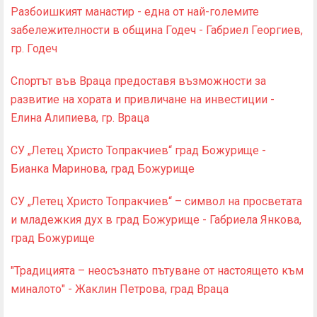
Разбоишкият манастир - една от най-големите
забележителности в община Годеч - Габриел Георгиев,
гр. Годеч
Спортът във Враца предоставя възможности за
развитие на хората и привличане на инвестиции -
Елина Алипиева, гр. Враца
СУ „Летец Христо Топракчиев“ град Божурище -
Бианка Маринова, град Божурище
СУ „Летец Христо Топракчиев“ – символ на просветата
и младежкия дух в град Божурище - Габриела Янкова,
град Божурище
"Традицията – неосъзнато пътуване от настоящето към
миналото" - Жаклин Петрова, град Враца