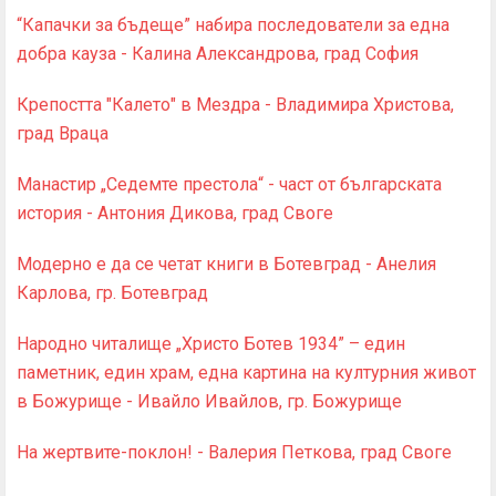
“Капачки за бъдеще” набира последователи за една
добра кауза - Калина Александрова, град София
Крепостта "Калето" в Мездра - Владимира Христова,
град Враца
Манастир „Седемте престола“ - част от българската
история - Антония Дикова, град Своге
Модерно е да се четат книги в Ботевград - Анелия
Карлова, гр. Ботевград
Народно читалище „Христо Ботев 1934” – един
паметник, един храм, една картина на културния живот
в Божурище - Ивайло Ивайлов, гр. Божурище
На жертвите-поклон! - Валерия Петкова, град Своге