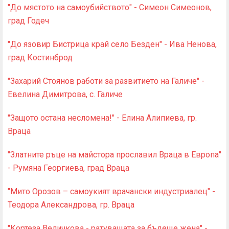
"До мястото на самоубийството" - Симеон Симеонов,
град Годеч
"До язовир Бистрица край село Безден" - Ива Ненова,
град Костинброд
"Захарий Стоянов работи за развитието на Галиче" -
Евелина Димитрова, с. Галиче
"Защото остана несломена!" - Елина Алипиева, гр.
Враца
"Златните ръце на майстора прославил Враца в Европа"
- Румяна Георгиева, град Враца
"Мито Орозов – самоукият врачански индустриалец" -
Теодора Александрова, гр. Враца
"Кортеза Величкова - ратуващата за бъдеще жена" -