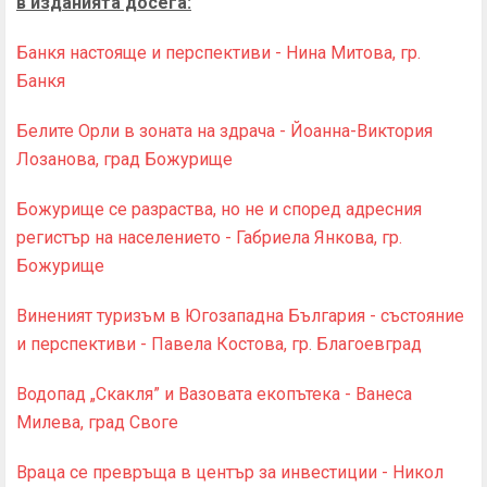
в изданията досега:
Банкя настояще и перспективи - Нина Митова, гр.
Банкя
Белите Орли в зоната на здрача - Йоанна-Виктория
Лозанова, град Божурище
Божурище се разраства, но не и според адресния
регистър на населението - Габриела Янкова, гр.
Божурище
Виненият туризъм в Югозападна България - състояние
и перспективи - Павела Костова, гр. Благоевград
Водопад „Скакля” и Вазовата екопътека - Ванеса
Милева, град Своге
Враца се превръща в център за инвестиции - Никол