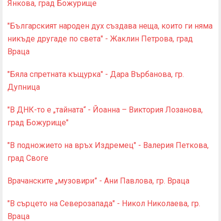
Янкова, град Божурище
"Българският народен дух създава неща, които ги няма
никъде другаде по света" - Жаклин Петрова, град
Враца
"Бяла спретната къщурка" - Дара Върбанова, гр.
Дупница
"В ДНК-то е „тайната“ - Йоанна – Виктория Лозанова,
град Божурище"
"В подножието на връх Издремец" - Валерия Петкова,
град Своге
Врачанските „музовири” - Ани Павлова, гр. Враца
"В сърцето на Северозапада" - Никол Николаева, гр.
Враца