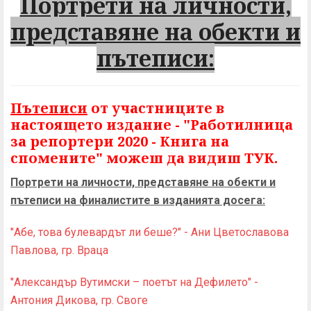
Портрети на личности,
представяне на обекти и
пътеписи:
Пътеписи
от участниците в
настоящето издание - "Работилница
за репортери 2020 - Книга на
спомените" можеш да видиш ТУК.
Портрети на личности, представяне на обекти и
пътеписи на финалистите в изданията досега:
"Абе, това булевардът ли беше?"
- Ани Цветославова
Павлова, гр. Враца
"Александър Вутимски – поетът на Дефилето" -
Антония Дикова, гр. Своге