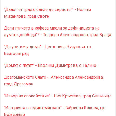
"Далеч от града, близо до сърцето!" - Нелина
Михайлова, град Своге
Дали птичето в кафеза мисли за дефиницията на
думата „свобода“? - Теодора Александрова, град Враца
"Да усетим у дома" - Цветелина Чучукова, гр.
Благоевград
"Домът е пътят" - Евелина Димитрова, с. Галиче
Драгоманското блато - Александра Александрова,
град Драгоман
"Извор на спокойствие" - Ния Кръстева, град Сливница
"Историята на един емигрант" - Габриела Янкова, гр.
Божурище