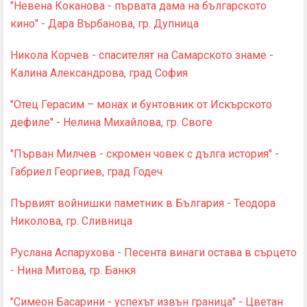
"Невена Коканова - първата дама на българското
кино" - Дара Върбанова, гр. Дупница
Никола Корчев - спасителят на Самарското знаме -
Калина Александрова, град София
"Отец Герасим – монах и бунтовник от Искърското
дефиле" - Нелина Михайлова, гр. Своге
"Първан Милчев - скромен човек с дълга история" -
Габриел Георгиев, град Годеч
Първият войнишки паметник в България - Теодора
Николова, гр. Сливница
Руслана Аспарухова - Песента винаги остава в сърцето
- Нина Митова, гр. Банкя
"Симеон Басарини - успехът извън граница" - Цветан