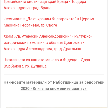
Тракийските светилища край Враца - Теодора
Александрова, град Враца
Фестивалът „Да съхраним българското“ в Церово -
Мариана Георгиева, гр. Своге
Храм ,,Св. Атанасий Александрийски” - културно-
исторически паметник в община Драгоман -
Александра Александрова, град Драгоман
Читалищата са нашето минало и бъдеще - Дара
Върбанова, гр. Дупница
Най-новите материали от Работилница за репортери
2020 - Книга на спомените виж тук
: